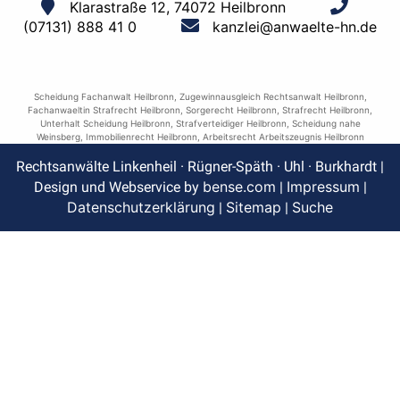
Klarastraße 12, 74072 Heilbronn
(07131) 888 41 0
kanzlei@anwaelte-hn.de
Scheidung Fachanwalt Heilbronn
,
Zugewinnausgleich Rechtsanwalt Heilbronn
,
Fachanwaeltin Strafrecht Heilbronn
,
Sorgerecht Heilbronn
,
Strafrecht Heilbronn
,
Unterhalt Scheidung Heilbronn
,
Strafverteidiger Heilbronn
,
Scheidung nahe
Weinsberg
,
Immobilienrecht Heilbronn
,
Arbeitsrecht Arbeitszeugnis Heilbronn
Rechtsanwälte Linkenheil · Rügner-Späth · Uhl · Burkhardt |
bense.com
Impressum
Design und Webservice by
|
|
Datenschutzerklärung
Sitemap
Suche
|
|