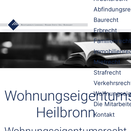
Abfindungsre
Baurecht
Erbrecht
Familienrecht
Immobilienre
Mietrecht
Strafrecht
Verkehrsrech
Wohnungseigentums
Wohnungseig
Die Mitarbeit
Heilbronn
Kontakt