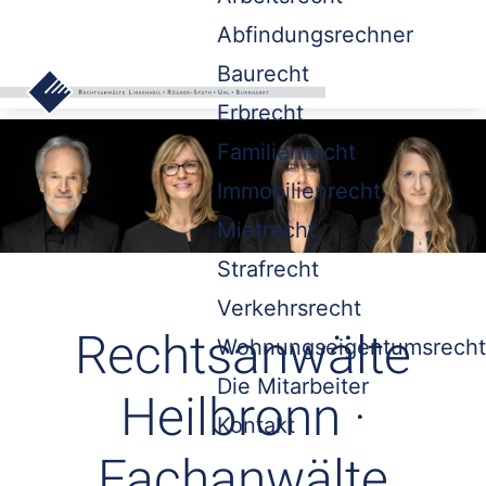
Abfindungsrechner
Baurecht
Erbrecht
Familienrecht
Immobilienrecht
Mietrecht
Strafrecht
Verkehrsrecht
Rechtsanwälte
Wohnungseigentumsrecht
Die Mitarbeiter
Heilbronn ·
Kontakt
Fachanwälte