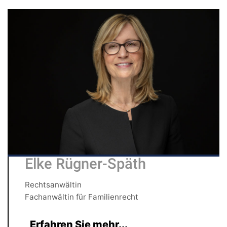
Elke Rügner-Späth
Rechtsanwältin
Fachanwältin für Familienrecht
Erfahren Sie mehr...