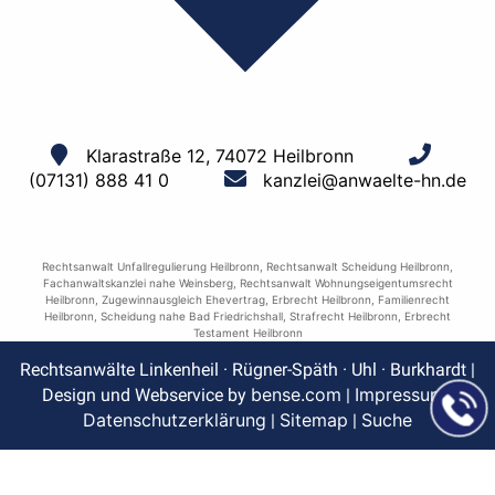
Klarastraße 12, 74072 Heilbronn
(07131) 888 41 0
kanzlei@anwaelte-hn.de
Rechtsanwalt Unfallregulierung Heilbronn
,
Rechtsanwalt Scheidung Heilbronn
,
Fachanwaltskanzlei nahe Weinsberg
,
Rechtsanwalt Wohnungseigentumsrecht
Heilbronn
,
Zugewinnausgleich Ehevertrag
,
Erbrecht Heilbronn
,
Familienrecht
Heilbronn
,
Scheidung nahe Bad Friedrichshall
,
Strafrecht Heilbronn
,
Erbrecht
Testament Heilbronn
Rechtsanwälte Linkenheil · Rügner-Späth · Uhl · Burkhardt |
bense.com
Impressum
Design und Webservice by
|
|
Datenschutzerklärung
Sitemap
Suche
|
|