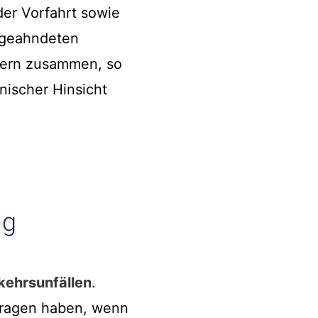
der Vorfahrt sowie
 geahndeten
htern zusammen, so
hnischer Hinsicht
ng
kehrsunfällen
.
ragen haben, wenn