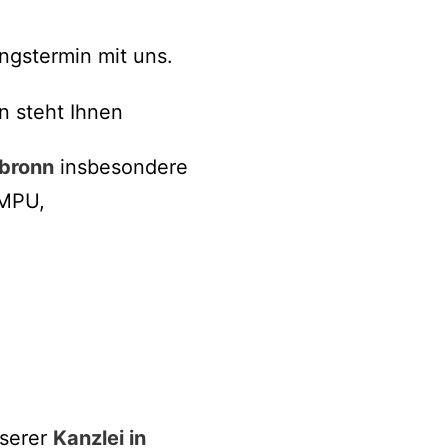
ngstermin mit uns.
n steht Ihnen
lbronn
insbesondere
 MPU,
nserer
Kanzlei in