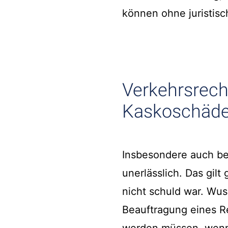
können ohne juristisc
Verkehrsrecht
Kaskoschäd
Insbesondere auch b
unerlässlich. Das gil
nicht schuld war. Wus
Beauftragung eines R
werden müssen, wenn S