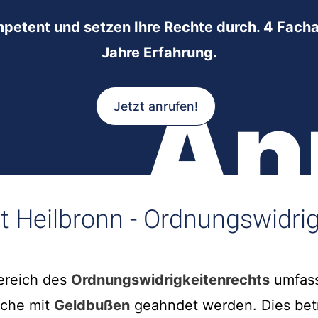
mpetent und setzen Ihre Rechte durch. 4 Facha
Jahre Erfahrung.
An
Jetzt anrufen!
t Heilbronn - Ordnungswidri
Bereich des
Ordnungswidrigkeitenrechts
umfass
lche mit
Geldbußen
geahndet werden. Dies betri