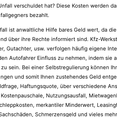
Unfall verschuldet hat? Diese Kosten werden d
fallgegners bezahlt.
all ist anwaltliche Hilfe bares Geld wert, da di
end über ihre Rechte informiert sind. Kfz-Werkst
, Gutachter, usw. verfolgen häufig eigene In
den Autofahrer Einfluss zu nehmen, indem sie a
 zu sein. Bei einer Selbstregulierung können Ih
ngen und somit Ihnen zustehendes Geld entgeh
ldfrage, Haftungsquote, über verschiedene An
. Kostenpauschale, Nutzungsausfall, Mietwagen
chleppkosten, merkantiler Minderwert, Leasing
achschäden, Schmerzensgeld und vieles mehr.