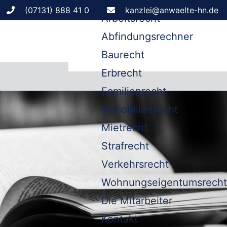
Leistungen
(07131) 888 41 0
kanzlei@anwaelte-hn.de
Arbeitsrecht
Abfindungsrechner
Baurecht
Erbrecht
Familienrecht
Immobilienrecht
Mietrecht
Strafrecht
Verkehrsrecht
Wohnungseigentumsrecht
Die Mitarbeiter
Kontakt