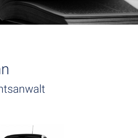
nn
htsanwalt