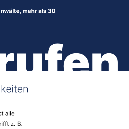
nwälte, mehr als 30
rufen
gkeiten
t alle
fft z. B.