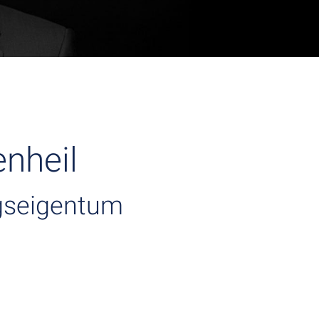
nheil
gseigentum