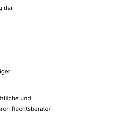
g der
äger
htliche und
hren Rechtsberater