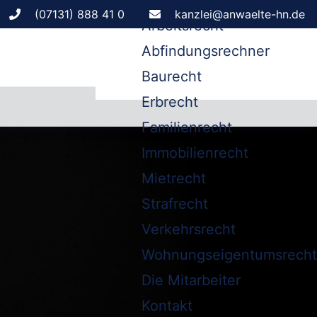
Leistungen
(07131) 888 41 0
kanzlei@anwaelte-hn.de
Arbeitsrecht
Abfindungsrechner
Baurecht
Erbrecht
Familienrecht
Immobilienrecht
Mietrecht
Strafrecht
Verkehrsrecht
Wohnungseigentumsrecht
Die Mitarbeiter
Kontakt