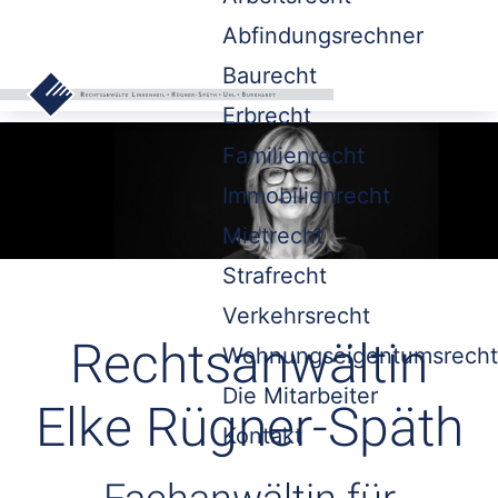
Abfindungsrechner
Baurecht
Erbrecht
Familienrecht
Immobilienrecht
Mietrecht
Strafrecht
Verkehrsrecht
Rechtsanwältin
Wohnungseigentumsrecht
Die Mitarbeiter
Elke Rügner-Späth
Kontakt