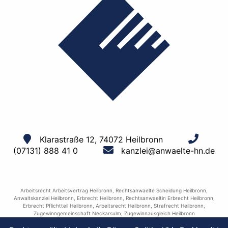
Klarastraße 12, 74072 Heilbronn
(07131) 888 41 0
kanzlei@anwaelte-hn.de
Arbeitsrecht Arbeitsvertrag Heilbronn
,
Rechtsanwaelte Scheidung Heilbronn
,
Anwaltskanzlei Heilbronn
,
Erbrecht Heilbronn
,
Rechtsanwaeltin Erbrecht Heilbronn
,
Erbrecht Pflichtteil Heilbronn
,
Arbeitsrecht Heilbronn
,
Strafrecht Heilbronn
,
Zugewinngemeinschaft Neckarsulm
,
Zugewinnausgleich Heilbronn