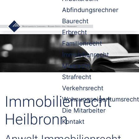
Abfindungsrechner
Baurecht
Erbrecht
Familienrecht
Immobilienrecht
Mietrecht
Strafrecht
Verkehrsrecht
Immobilienrecht
Wohnungseigentumsrecht
Die Mitarbeiter
Heilbronn
Kontakt