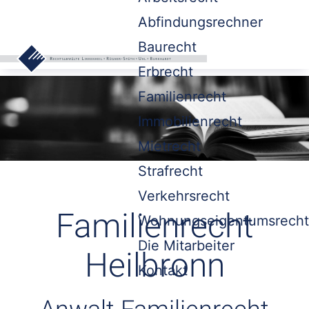
Abfindungsrechner
Baurecht
Erbrecht
Familienrecht
Immobilienrecht
Mietrecht
Strafrecht
Verkehrsrecht
Familienrecht
Wohnungseigentumsrecht
Die Mitarbeiter
Heilbronn
Kontakt