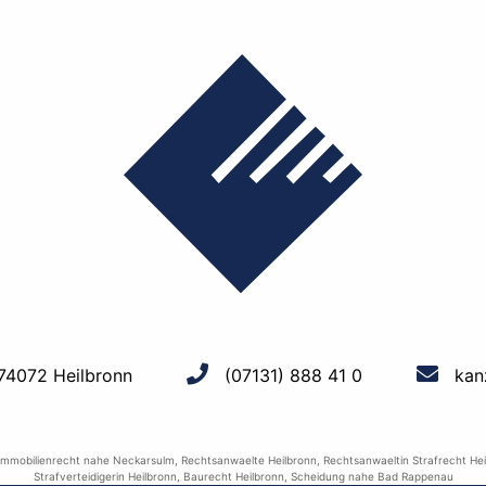
 74072 Heilbronn
(07131) 888 41 0
kan
Immobilienrecht nahe Neckarsulm
,
Rechtsanwaelte Heilbronn
,
Rechtsanwaeltin Strafrecht Hei
Strafverteidigerin Heilbronn
,
Baurecht Heilbronn
,
Scheidung nahe Bad Rappenau