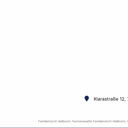
Klarastraße 12,
Familienrecht Heilbronn
,
Fachanwaeltin Familienrecht Heilbronn
,