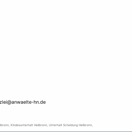
zlei@anwaelte-hn.de
lbronn
,
Kindesunterhalt Heilbronn
,
Unterhalt Scheidung Heilbronn
,