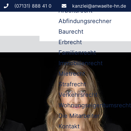
Leistungen
(07131) 888 41 0
kanzlei@anwaelte-hn.de
Arbeitsrecht
Abfindungsrechner
Baurecht
Erbrecht
Familienrecht
Immobilienrecht
Mietrecht
Strafrecht
Verkehrsrecht
Wohnungseigentumsrecht
Die Mitarbeiter
Kontakt