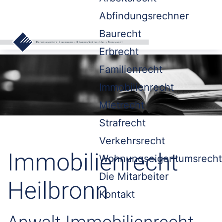
Abfindungsrechner
Baurecht
Erbrecht
Familienrecht
Immobilienrecht
Mietrecht
Strafrecht
Verkehrsrecht
Immobilienrecht
Wohnungseigentumsrecht
Die Mitarbeiter
Heilbronn
Kontakt